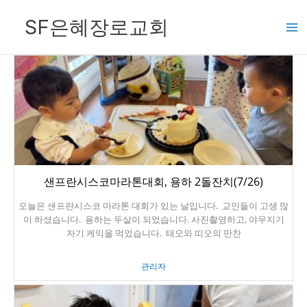
콘
SF은혜장로교회
텐
츠
로
건
너
뛰
기
샌프란시스코마라톤대회, 용하 2돌잔치(7/26)
오늘은 샌프란시스코 마라톤 대회가 있는 날입니다. 교인들이 고생 많
이 하셨습니다. 용하는 두살이 되었습니다. 사진촬영하고, 야무지기
자기 케익을 먹었습니다. 태오와 띠오의 만찬
관리자