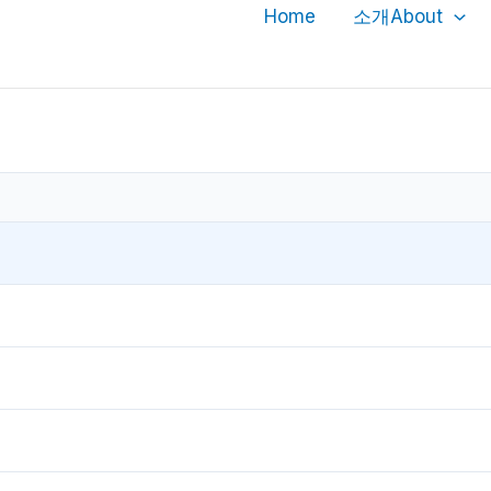
Home
소개About