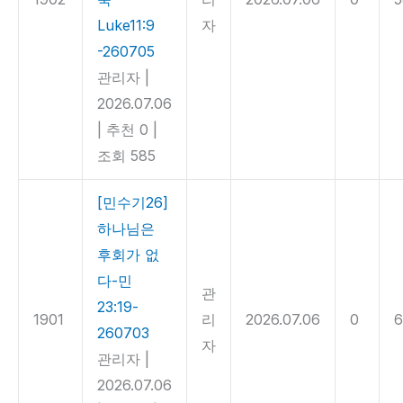
Luke11:9
자
-260705
관리자
|
2026.07.06
|
추천 0
|
조회 585
[민수기26]
하나님은
후회가 없
다-민
관
23:19-
1901
리
2026.07.06
0
6
260703
자
관리자
|
2026.07.06