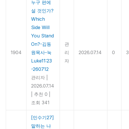
누구 편에
설 것인가?
Which
Side Will
You Stand
On?-김동
관
1904
원목사-눅
리
2026.07.14
0
3
Luke11:23
자
-260712
관리자
|
2026.07.14
|
추천 0
|
조회 341
[민수기27]
말하는 나