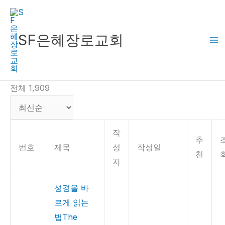
콘
텐
츠
SF은혜장로교회
로
건
너
전체 1,909
뛰
기
작
추
번호
제목
성
작성일
천
자
성경을 바
르게 읽는
법The