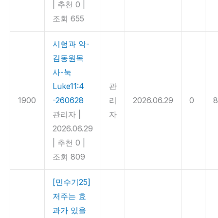
|
추천 0
|
조회 655
시험과 악-
김동원목
사-눅
Luke11:4
관
1900
-260628
리
2026.06.29
0
8
관리자
|
자
2026.06.29
|
추천 0
|
조회 809
[민수기25]
저주는 효
과가 있을