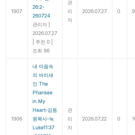
관
26:2-
1907
리
2026.07.27
0
9
260724
자
관리자
|
2026.07.27
|
추천 0
|
조회 96
내 마음속
의 바리새
인 The
Pharisee
in My
Heart-김동
관
1906
원목사-눅
리
2026.07.22
0
1
Luke11:37
자