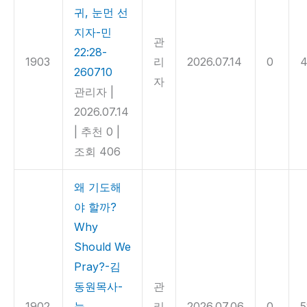
귀, 눈먼 선
지자-민
관
22:28-
1903
리
2026.07.14
0
260710
자
관리자
|
2026.07.14
|
추천 0
|
조회 406
왜 기도해
야 할까?
Why
Should We
Pray?-김
동원목사-
관
1902
눅
리
2026.07.06
0
5