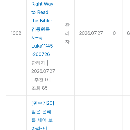
Right Way
to Read
the Bible-
관
김동원목
1908
리
2026.07.27
0
8
사-눅
자
Luke11:45
-260726
관리자
|
2026.07.27
|
추천 0
|
조회 85
[민수기29]
받은 은혜
를 세어 보
아라-민