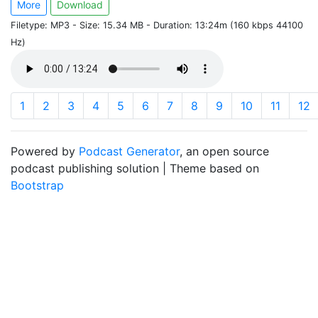
More
Download
Filetype: MP3 - Size: 15.34 MB - Duration: 13:24m (160 kbps 44100
Hz)
1
2
3
4
5
6
7
8
9
10
11
12
Powered by
Podcast Generator
, an open source
podcast publishing solution | Theme based on
Bootstrap