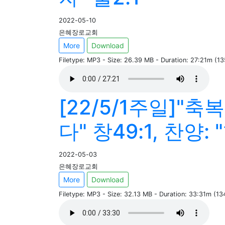
2022-05-10
은혜장로교회
More
Download
Filetype: MP3 - Size: 26.39 MB - Duration: 27:21m (1
[22/5/1주일]"
다" 창49:1, 찬양: 
2022-05-03
은혜장로교회
More
Download
Filetype: MP3 - Size: 32.13 MB - Duration: 33:31m (1