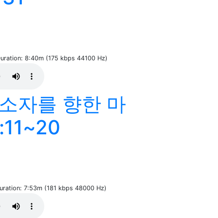
Duration: 8:40m (175 kbps 44100 Hz)
"소자를 향한 마
11~20
Duration: 7:53m (181 kbps 48000 Hz)