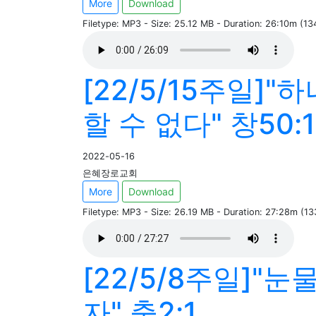
More
Download
Filetype: MP3 - Size: 25.12 MB - Duration: 26:10m (1
[22/5/15주일]
할 수 없다" 창50:1
2022-05-16
은혜장로교회
More
Download
Filetype: MP3 - Size: 26.19 MB - Duration: 27:28m (1
[22/5/8주일]"눈
자" 출2:1