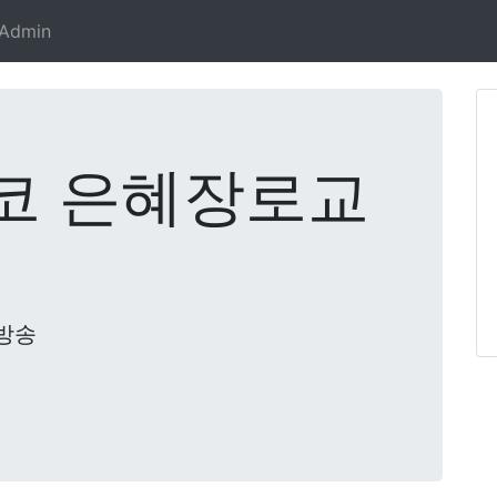
Admin
코 은혜장로교
방송