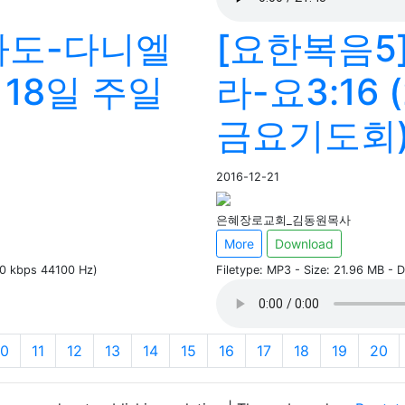
라도-다니엘
[요한복음5
월 18일 주일
라-요3:16 
금요기도회
2016-12-21
은혜장로교회_김동원목사
More
Download
60 kbps 44100 Hz)
Filetype: MP3 - Size: 21.96 MB - 
10
11
12
13
14
15
16
17
18
19
20