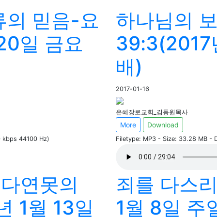
류의 믿음-요
하나님의 
월 20일 금요
39:3(201
배)
2017-01-16
은혜장로교회_김동원목사
More
Download
60 kbps 44100 Hz)
Filetype: MP3 - Size: 33.28 MB -
스다연못의
죄를 다스리라
년 1월 13일
1월 8일 주