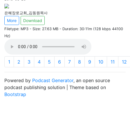
은혜장로교회_김동원목사
More
Download
Filetype: MP3 - Size: 27.63 MB - Duration: 30:11m (128 kbps 44100
Hz)
1
2
3
4
5
6
7
8
9
10
11
12
Powered by
Podcast Generator
, an open source
podcast publishing solution | Theme based on
Bootstrap