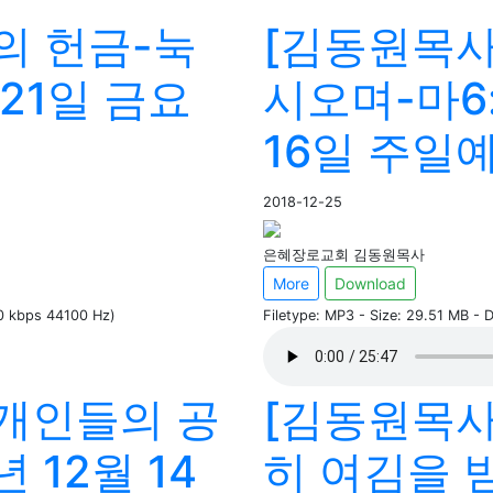
의 헌금-눅
[김동원목사
월 21일 금요
시오며-마6:
16일 주일
2018-12-25
은혜장로교회 김동원목사
More
Download
60 kbps 44100 Hz)
Filetype: MP3 - Size: 29.51 MB -
두개인들의 공
[김동원목사
년 12월 14
히 여김을 