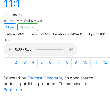
11:1
2022-08-31
샌프란시스코 은혜장로교회
More
Download
Filetype: MP3 - Size: 26.91 MB - Duration: 27:42m (136 kbps 44100
Hz)
1
2
3
4
5
6
7
8
9
10
11
12
Powered by
Podcast Generator
, an open source
podcast publishing solution | Theme based on
Bootstrap