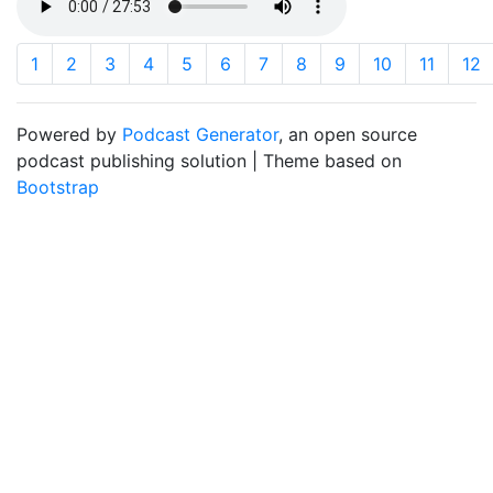
1
2
3
4
5
6
7
8
9
10
11
12
Powered by
Podcast Generator
, an open source
podcast publishing solution | Theme based on
Bootstrap