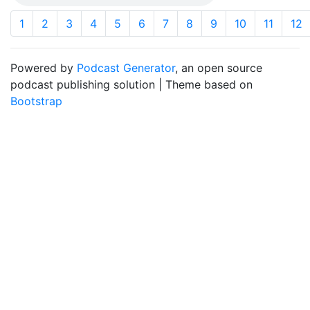
1
2
3
4
5
6
7
8
9
10
11
12
Powered by
Podcast Generator
, an open source
podcast publishing solution | Theme based on
Bootstrap