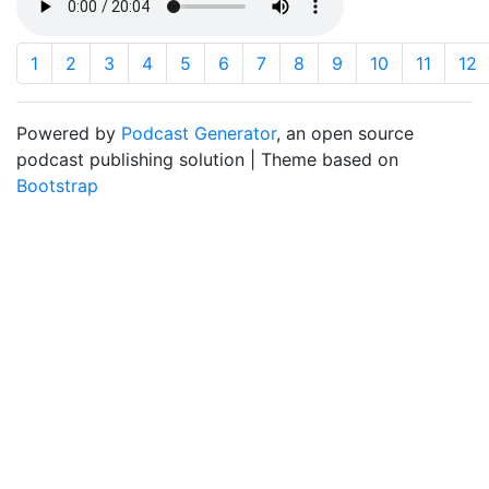
1
2
3
4
5
6
7
8
9
10
11
12
Powered by
Podcast Generator
, an open source
podcast publishing solution | Theme based on
Bootstrap