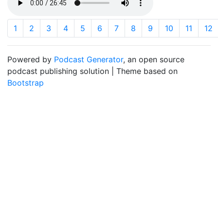
1
2
3
4
5
6
7
8
9
10
11
12
Powered by
Podcast Generator
, an open source
podcast publishing solution | Theme based on
Bootstrap