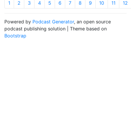
1
2
3
4
5
6
7
8
9
10
11
12
Powered by
Podcast Generator
, an open source
podcast publishing solution | Theme based on
Bootstrap