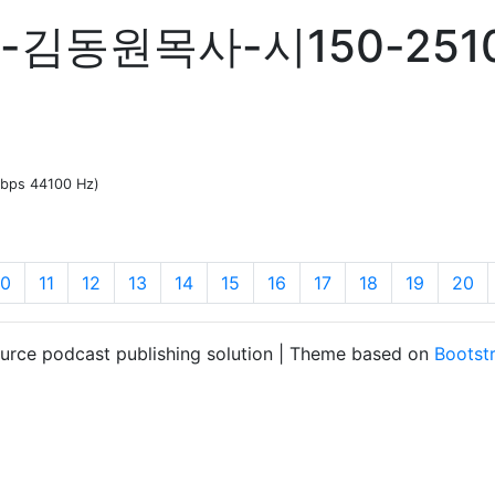
김동원목사-시150-2510
 kbps 44100 Hz)
10
11
12
13
14
15
16
17
18
19
20
ource podcast publishing solution | Theme based on
Bootst