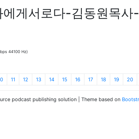
에게서로다-김동원목사-시12
 kbps 44100 Hz)
10
11
12
13
14
15
16
17
18
19
20
ource podcast publishing solution | Theme based on
Bootst