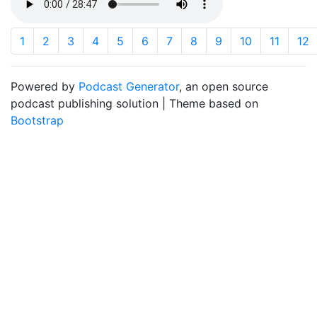
1
2
3
4
5
6
7
8
9
10
11
12
Powered by
Podcast Generator
, an open source
podcast publishing solution | Theme based on
Bootstrap