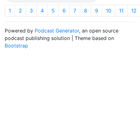
1
2
3
4
5
6
7
8
9
10
11
12
Powered by
Podcast Generator
, an open source
podcast publishing solution | Theme based on
Bootstrap