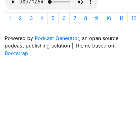
1
2
3
4
5
6
7
8
9
10
11
12
Powered by
Podcast Generator
, an open source
podcast publishing solution | Theme based on
Bootstrap