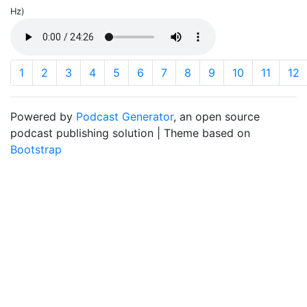
Hz)
1
2
3
4
5
6
7
8
9
10
11
12
Powered by
Podcast Generator
, an open source
podcast publishing solution | Theme based on
Bootstrap