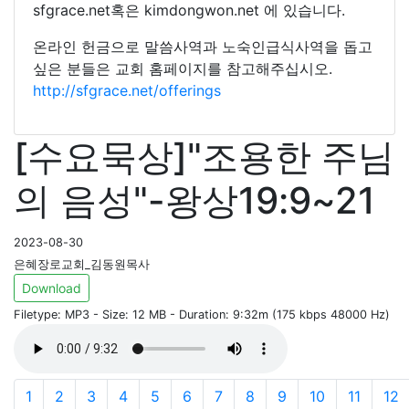
sfgrace.net혹은 kimdongwon.net 에 있습니다.
온라인 헌금으로 말씀사역과 노숙인급식사역을 돕고
싶은 분들은 교회 홈페이지를 참고해주십시오.
http://sfgrace.net/offerings
[수요묵상]"조용한 주님
의 음성"-왕상19:9~21
2023-08-30
은혜장로교회_김동원목사
Download
Filetype: MP3 - Size: 12 MB - Duration: 9:32m (175 kbps 48000 Hz)
1
2
3
4
5
6
7
8
9
10
11
12