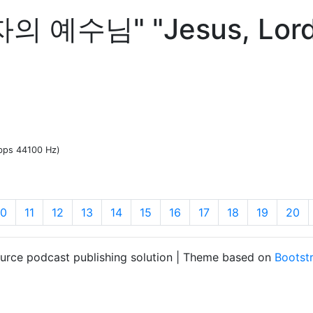
자의 예수님" "Jesus, Lord 
kbps 44100 Hz)
10
11
12
13
14
15
16
17
18
19
20
ource podcast publishing solution | Theme based on
Bootst