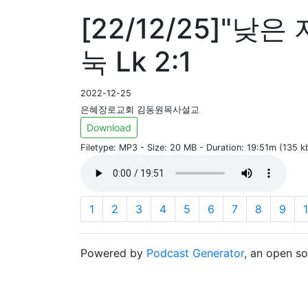
[22/12/25]"낮은 
눅 Lk 2:1
2022-12-25
은혜장로교회 김동원목사설교
Download
Filetype: MP3 - Size: 20 MB - Duration: 19:51m (135 
1
2
3
4
5
6
7
8
9
Powered by
Podcast Generator
, an open s