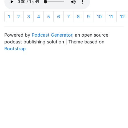
1
2
3
4
5
6
7
8
9
10
11
12
Powered by
Podcast Generator
, an open source
podcast publishing solution | Theme based on
Bootstrap