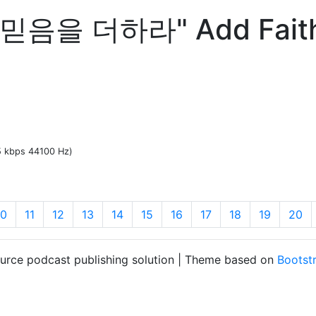
믿음을 더하라" Add Faith i
35 kbps 44100 Hz)
10
11
12
13
14
15
16
17
18
19
20
ource podcast publishing solution | Theme based on
Bootst