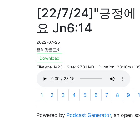
[22/7/24]"긍정에 
요 Jn6:14
2022-07-25
은혜장로교회
Download
Filetype: MP3 - Size: 27.31 MB - Duration: 28:16m (1
1
2
3
4
5
6
7
8
9
Powered by
Podcast Generator
, an open s