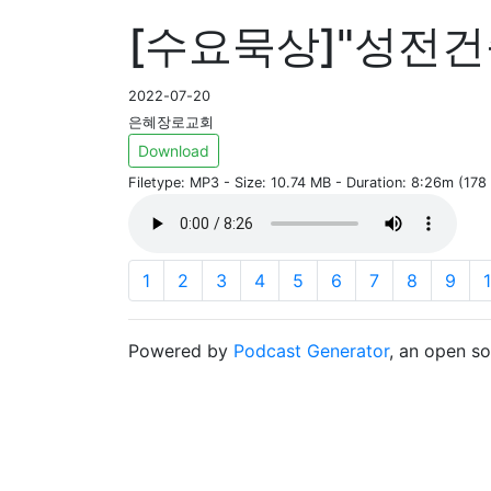
[수요묵상]"성전건축
2022-07-20
은혜장로교회
Download
Filetype: MP3 - Size: 10.74 MB - Duration: 8:26m (17
1
2
3
4
5
6
7
8
9
Powered by
Podcast Generator
, an open s