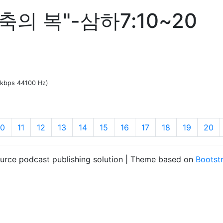
의 복"-삼하7:10~20
8 kbps 44100 Hz)
10
11
12
13
14
15
16
17
18
19
20
ource podcast publishing solution | Theme based on
Bootst