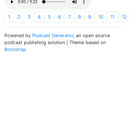
1
2
3
4
5
6
7
8
9
10
11
12
Powered by
Podcast Generator
, an open source
podcast publishing solution | Theme based on
Bootstrap