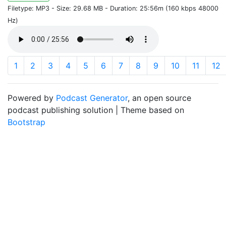
Filetype: MP3 - Size: 29.68 MB - Duration: 25:56m (160 kbps 48000
Hz)
1
2
3
4
5
6
7
8
9
10
11
12
Powered by
Podcast Generator
, an open source
podcast publishing solution | Theme based on
Bootstrap