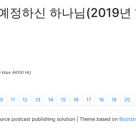
예정하신 하나님(2019년 
60 kbps 44100 Hz)
10
11
12
13
14
15
16
17
18
19
20
ource podcast publishing solution | Theme based on
Bootst