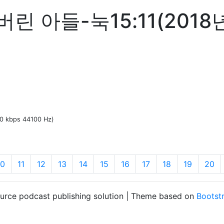
린 아들-눅15:11(2018
60 kbps 44100 Hz)
10
11
12
13
14
15
16
17
18
19
20
ource podcast publishing solution | Theme based on
Bootst