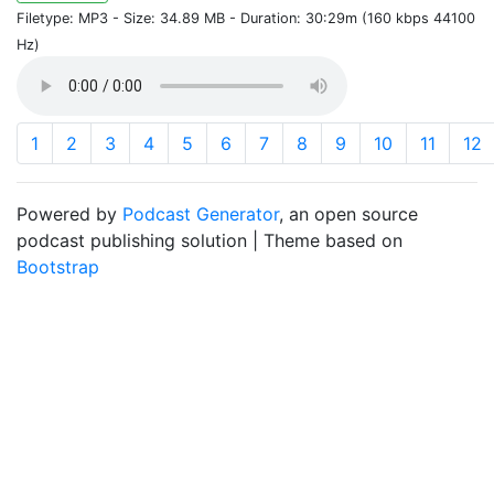
Filetype: MP3 - Size: 34.89 MB - Duration: 30:29m (160 kbps 44100
Hz)
1
2
3
4
5
6
7
8
9
10
11
12
Powered by
Podcast Generator
, an open source
podcast publishing solution | Theme based on
Bootstrap