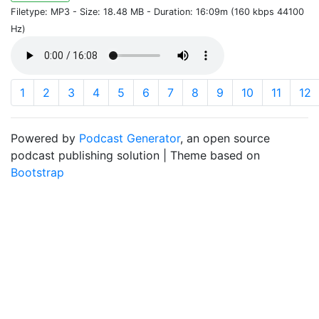
Filetype: MP3 - Size: 18.48 MB - Duration: 16:09m (160 kbps 44100
Hz)
1
2
3
4
5
6
7
8
9
10
11
12
Powered by
Podcast Generator
, an open source
podcast publishing solution | Theme based on
Bootstrap