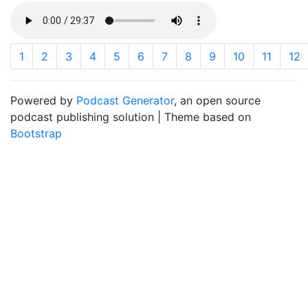
1
2
3
4
5
6
7
8
9
10
11
12
Powered by
Podcast Generator
, an open source
podcast publishing solution | Theme based on
Bootstrap