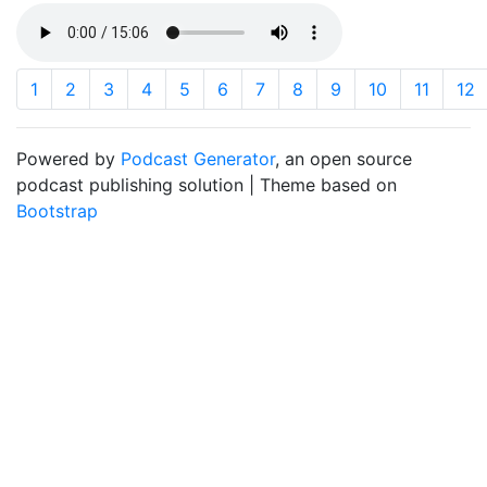
1
2
3
4
5
6
7
8
9
10
11
12
Powered by
Podcast Generator
, an open source
podcast publishing solution | Theme based on
Bootstrap