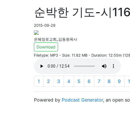
순박한 기도-시116:
2015-09-29
은혜장로교회_김동원목사
Download
Filetype: MP3 - Size: 11.82 MB - Duration: 12:55m (1
1
2
3
4
5
6
7
8
9
Powered by
Podcast Generator
, an open s