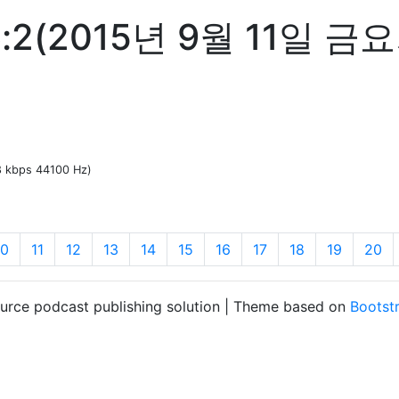
2(2015년 9월 11일 금
28 kbps 44100 Hz)
10
11
12
13
14
15
16
17
18
19
20
ource podcast publishing solution | Theme based on
Bootst