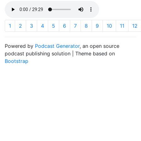
1
2
3
4
5
6
7
8
9
10
11
12
Powered by
Podcast Generator
, an open source
podcast publishing solution | Theme based on
Bootstrap