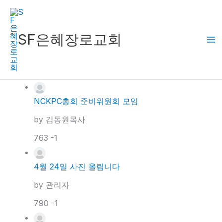
콘
텐
츠
SF은혜장로교회
로
건
너
뛰
NCKPC총회 준비위원회 모임
기
by
김동원목사
763
-1
4월 24일 사진 올립니다
by
관리자
790
-1