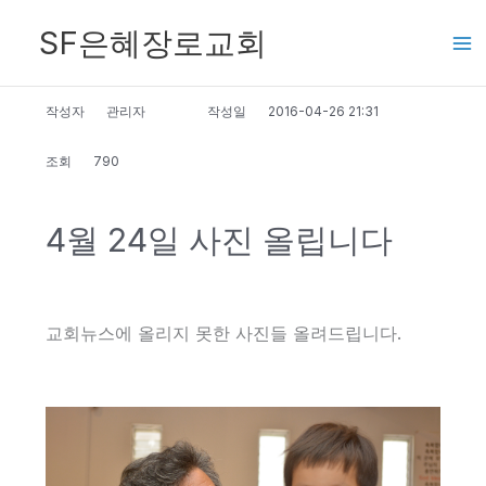
콘
SF은혜장로교회
텐
츠
로
작성자
관리자
작성일
2016-04-26 21:31
건
조회
790
너
뛰
4월 24일 사진 올립니다
기
교회뉴스에 올리지 못한 사진들 올려드립니다.