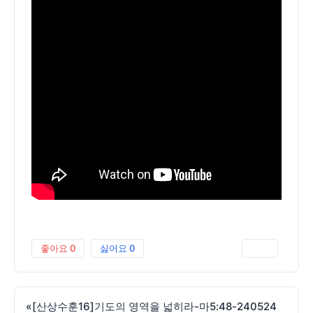
좋아요
0
싫어요
0
인쇄
«
[산상수훈16]기도의 영역을 넓히라-마5:48-240524