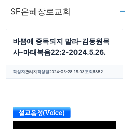
콘
SF은혜장로교회
텐
츠
로
건
바쁨에 중독되지 말라-김동원목
너
사-마태복음22:2-2024.5.26.
뛰
기
작성자
관리자
작성일
2024-05-28 18:03
조회
6852