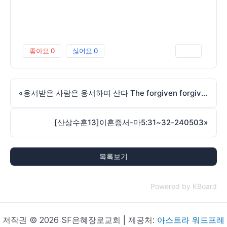
좋아요
0
싫어요
0
인쇄
«
용서받은 사람은 용서하며 산다 The forgiven forgives-김동원목사-마태 Matt 18:23-2024.4.28
[산상수훈13]이혼증서-마5:31~32-240503
»
목록보기
Powered by KBoard
저작권 © 2026 SF은혜장로교회 | 제공처:
아스트라 워드프레