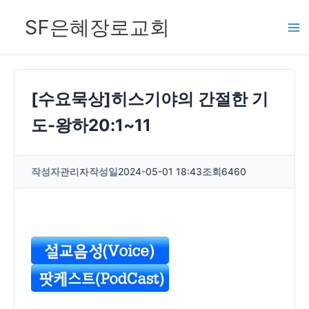
콘
SF은혜장로교회
텐
츠
로
건
[수요묵상]히스기야의 간절한 기
너
도-왕하20:1~11
뛰
기
작성자
관리자
작성일
2024-05-01 18:43
조회
6460