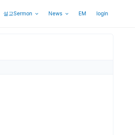
설교Sermon
News
EM
login