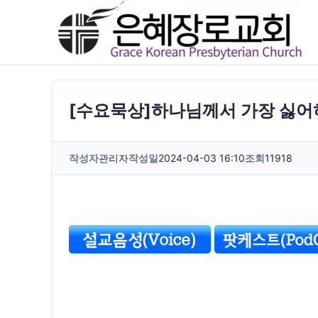
콘
텐
츠
로
건
[수요묵상]하나님께서 가장 싫어하
너
뛰
작성자
관리자
작성일
2024-04-03 16:10
조회
11918
기