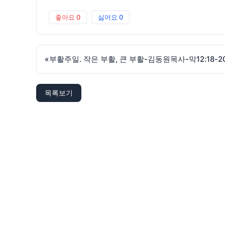
좋아요
0
싫어요
0
«
부활주일. 작은 부활, 큰 부활-김동원목사-막12:18-202
목록보기