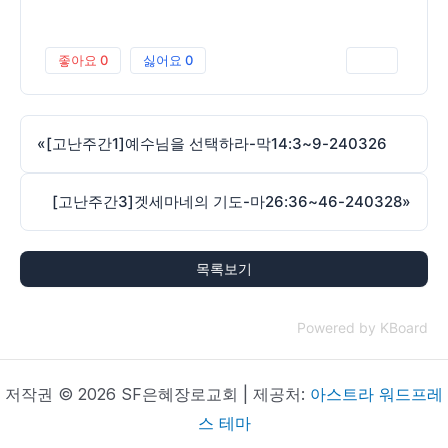
좋아요
0
싫어요
0
인쇄
«
[고난주간1]예수님을 선택하라-막14:3~9-240326
[고난주간3]겟세마네의 기도-마26:36~46-240328
»
목록보기
Powered by KBoard
저작권 © 2026 SF은혜장로교회 | 제공처:
아스트라 워드프레
스 테마