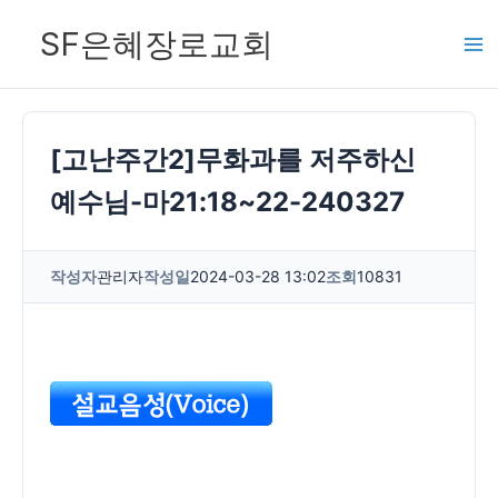
콘
SF은혜장로교회
텐
츠
로
건
[고난주간2]무화과를 저주하신
너
예수님-마21:18~22-240327
뛰
기
작성자
관리자
작성일
2024-03-28 13:02
조회
10831