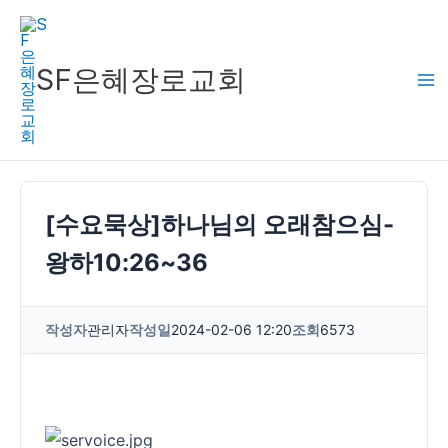
콘
텐
츠
SF은혜장로교회
로
건
너
뛰
기
[수요묵상]하나님의 오래참으심-
왕하10:26~36
작성자
관리자
작성일
2024-02-06 12:20
조회
6573