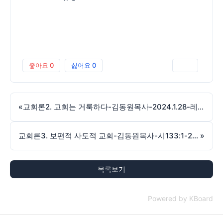
좋아요
0
싫어요
0
인쇄
«
교회론2. 교회는 거룩하다-김동원목사-2024.1.28-레19:2
교회론3. 보편적 사도적 교회-김동원목사-시133:1-2024.2.4.
»
목록보기
Powered by KBoard