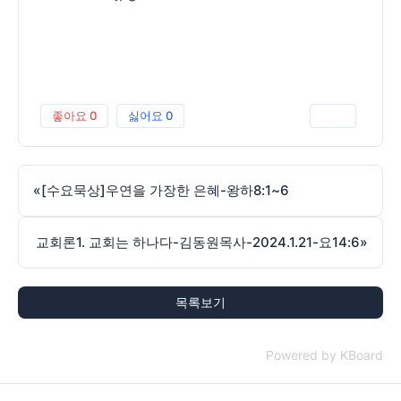
좋아요
0
싫어요
0
인쇄
«
[수요묵상]우연을 가장한 은혜-왕하8:1~6
교회론1. 교회는 하나다-김동원목사-2024.1.21-요14:6
»
목록보기
Powered by KBoard