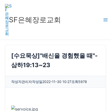
콘
텐
츠
SF은혜장로교회
로
건
너
뛰
기
[수요묵상]"배신을 경험했을 때"-
삼하19:13~23
작성자
관리자
작성일
2022-11-30 10:27
조회
5978