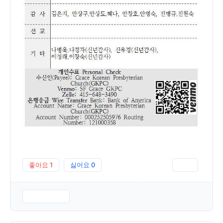
좋아요
1
싫어요
0
인쇄
230115.pdf