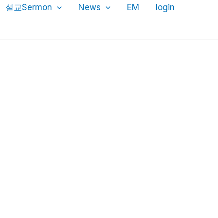
설교Sermon
News
EM
login