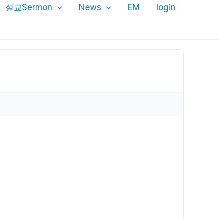
설교Sermon
News
EM
login