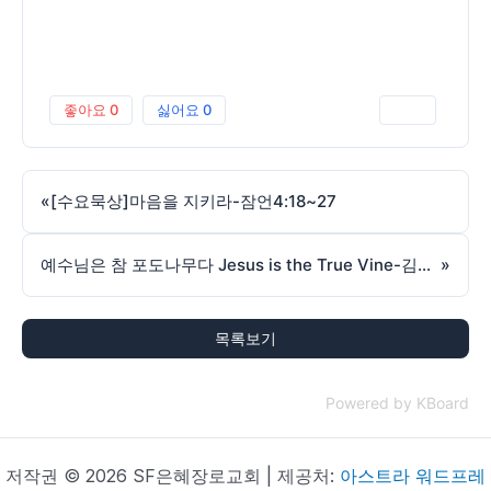
좋아요
0
싫어요
0
인쇄
«
[수요묵상]마음을 지키라-잠언4:18~27
예수님은 참 포도나무다 Jesus is the True Vine-김동원목사-요한 John 15:1-240825
»
목록보기
Powered by KBoard
저작권 © 2026 SF은혜장로교회 | 제공처:
아스트라 워드프레