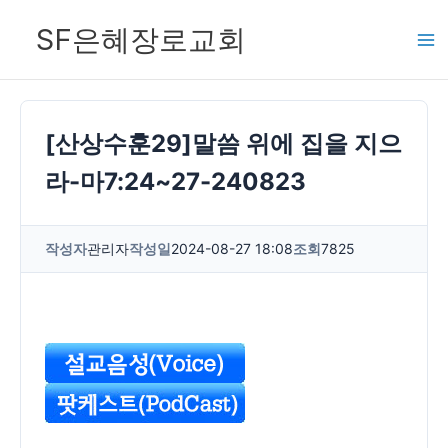
콘
SF은혜장로교회
텐
츠
로
건
[산상수훈29]말씀 위에 집을 지으
너
라-마7:24~27-240823
뛰
기
작성자
관리자
작성일
2024-08-27 18:08
조회
7825