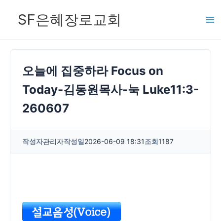
콘
SF은혜장로교회
텐
츠
로
건
오늘에 집중하라 Focus on
너
Today-김동원목사-눅 Luke11:3-
뛰
260607
기
작성자
관리자
작성일
2026-06-09 18:31
조회
1187