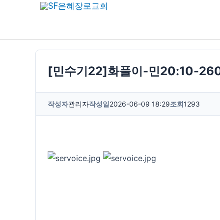
콘
텐
츠
로
건
[민수기22]화풀이-민20:10-26
너
뛰
작성자
관리자
작성일
2026-06-09 18:29
조회
1293
기