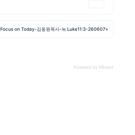
인쇄
cus on Today-김동원목사-눅 Luke11:3-260607
»
Powered by KBoard