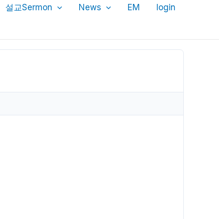
설교Sermon
News
EM
login