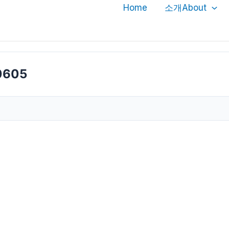
Home
소개About
0605