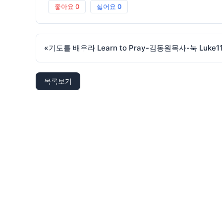
좋아요
0
싫어요
0
«
기도를 배우라 Learn to Pray-김동원목사-눅 Luke11:
목록보기